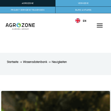
AGROZONE
VERHOEVE
PROJEKT VERHOEVE TEILNEHMEN
BURO ANTARES
EN
Startseite
Wissensdatenbank
Neuigkeiten