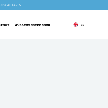
URO ANTARES
ntakt
Wissensdatenbank
EN