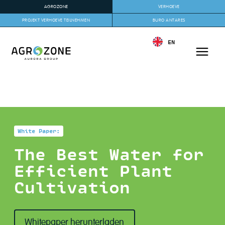
AGROZONE
VERHOEVE
PROJEKT VERHOEVE TEILNEHMEN
BURO ANTARES
EN
White Paper:
The Best Water for
Efficient Plant
Cultivation
Whitepaper herunterladen