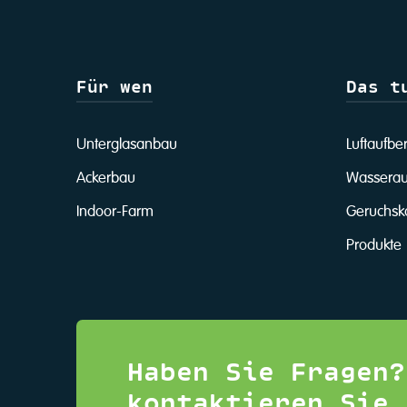
Für wen
Das t
Unterglasanbau
Luftaufbe
Ackerbau
Wasserau
Indoor-Farm
Geruchsko
Produkte
Haben Sie Fragen?
kontaktieren Sie 