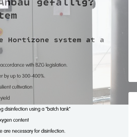
Anbau gefällig?
tem
e Hortizone system at a
 accordance with BZG legislation.
ter by up to 300-400%.
ient cultivation
yield
 disinfection using a "batch tank"
oxygen content
are necessary for disinfection.