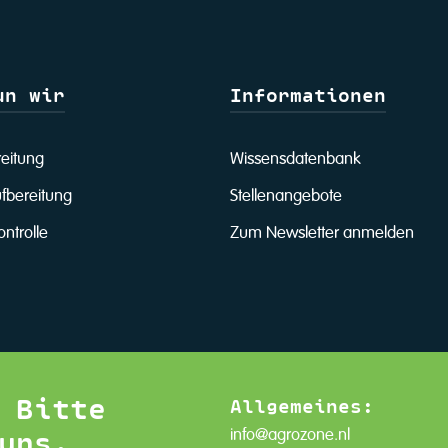
un wir
Informationen
reitung
Wissensdatenbank
fbereitung
Stellenangebote
ntrolle
Zum Newsletter anmelden
 Bitte
Allgemeines:
uns.
info@agrozone.nl