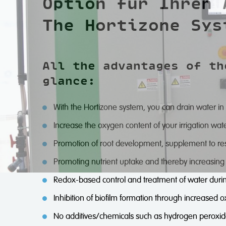
Option für Ihren 
The Hortizone Sys
All the advantages of th
glance:
With the Hortizone system, you can drain water in
Increase the oxygen content of your irrigation wa
Promotion of root development, supplement to resil
Promoting nutrient uptake and thereby increasing 
Redox-based control and treatment of water during
Inhibition of biofilm formation through increased 
No additives/chemicals such as hydrogen peroxide 