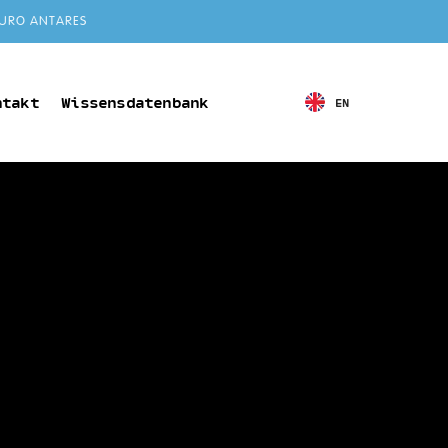
URO ANTARES
ntakt
Wissensdatenbank
EN